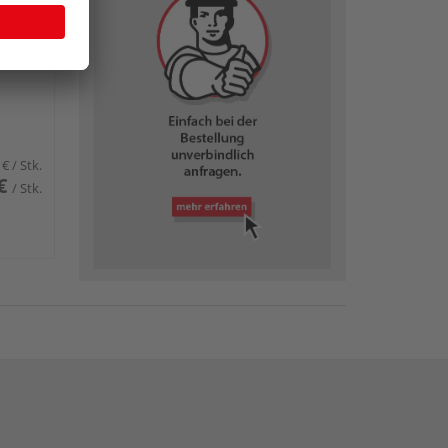
odloc
 €
/ Stk.
€
/ Stk.