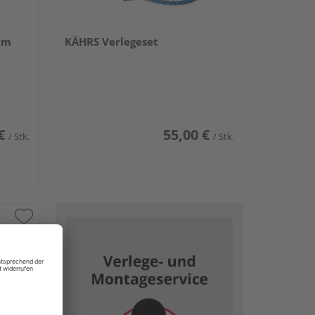
mm
KÄHRS Verlegeset
€
55,00 €
/ Stk.
/ Stk.