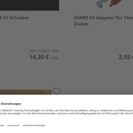
 5S Schieber
KÄHRS 5S Adapter für 13
Dielen
UVP
15,20 €
/ Stk.
14,20 €
2,55 
/ Stk.