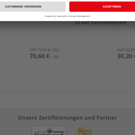
S Zugeisen
KÄHRS Schlagklotz für Wo
5S mit Verschlußprofil
UVP
75,50 €
/ Stk.
UVP
32,30
70,60 €
30,20 
/ Stk.
Unsere Zertifizierungen und Partner