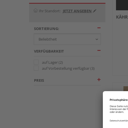
Ihr Standort:
JETZT ANGEBEN
KÄHRS
SORTIERUNG:
VERFÜGBARKEIT
auf Lager
(2)
auf Vorbestellung verfügbar
(3)
PREIS