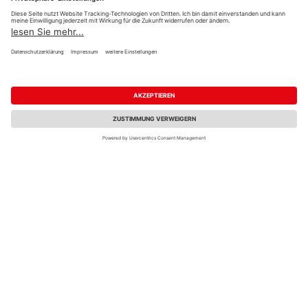
1600x700x1180mm
metallic
1600x700x1180mm
UVP
1.599,00 €
/ Stk.
UVP
1.599,00 €
/ Stk.
1.499,00 €
1.499,00 €
/ Stk.
/ Stk.
Fachberatung
Biohort Bodenplatte
Biohort Bodenplatte
zu Europa Gr. 1 +
zu Europa Gr. 2,
Geräteschrank 150 +
Geräteschrank Gr. 150
WoodStock 150
LARGE
1415x695x2mm
1415x1415x2mm