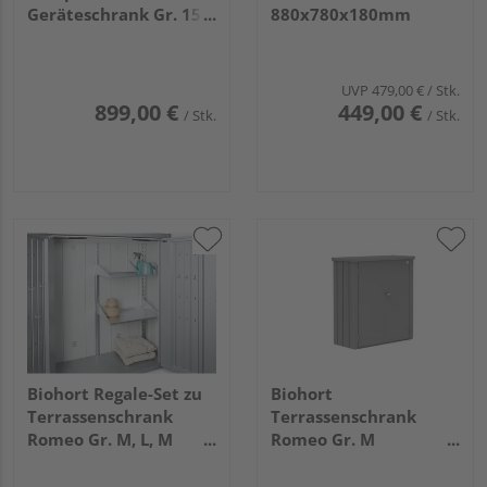
Geräteschrank Gr. 150
880x780x180mm
LARGE
1500x1500x180mm
UVP
479,00 €
/ Stk.
899,00 €
449,00 €
/ Stk.
/ Stk.
Biohort Regale-Set zu
Biohort
Terrassenschrank
Terrassenschrank
Romeo Gr. M, L, M
Romeo Gr. M
high, L high, 2 Böden
quarzgrau- metallic
610x430x400mm
1320x570x1400mm