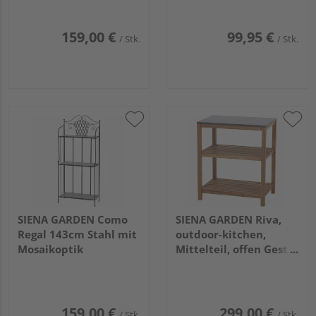
159,00 €
99,95 €
/ Stk.
/ Stk.
SIENA GARDEN Como
SIENA GARDEN Riva,
Regal 143cm Stahl mit
outdoor-kitchen,
Mosaikoptik
Mittelteil, offen Gest.
Akazie, Granit
dunkelgr.
159,00 €
299,00 €
/ Stk.
/ Stk.