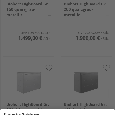
Biohort HighBoard Gr.
Biohort HighBoard Gr.
160 quarzgrau-
200 quarzgrau-
metallic
metallic
1600x700x1180mm
2000x840x1270mm
UVP
1.599,00 €
/ Stk.
UVP
2.099,00 €
/ Stk.
1.499,00 €
1.999,00 €
/ Stk.
/ Stk.
Biohort HighBoard Gr.
Biohort HighBoard Gr.
160 silber- metallic
160 dunkelgrau-