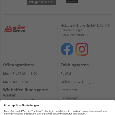
HolzLand Greve GmbH & Co. KG
Freesenburg 1
24537 Neumünster
Öffnungszeiten:
Zahlungsarten
Mo. – Fr.
07:00 – 18:00
PayPal
Sa.
09:00 – 14:00
Onlineüberweisung
Wir helfen Ihnen gerne
Kreditkarte
weiter
Rechnung*
Tel.:
+49 4321 9471-0
E-Mail:
shop@holzland-greve.de
*Bonität vorausgesetzt
Versand