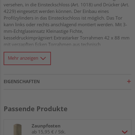
versehen, in die Einsteckschloss (Art. 1018) und Drücker (Art.
4229) eingesetzt werden können. Der Einbau eines
Profilzylinders in das Einsteckschloss ist möglich. Das Tor
kann links oder rechts anschlagend montiert werden. Mit 3-
mm-Echtglaseinsatz Kleinastige Fichte,
kesseldruckimprägniert Extrastarker Torrahmen 42 x 88 mm
mit verzapften Ecken Torrahmen aus technisch
vorgetrocknetem Massivholz Wasserablauflöcher und
Drainagenut im unteren Rahmen Rundkanten-Profile 18 x
Mehr anzeigen
121 mm mit extratiefer Trocknungsnut von 15 mm Alle
Verbindungen aus Edelstahl
EIGENSCHAFTEN
Passende Produkte
Zaunpfosten
ab 15,95 € / Stk.