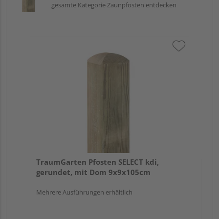
gesamte Kategorie Zaunpfosten entdecken
Tr
zu
7x
TraumGarten Pfosten SELECT kdi,
gerundet, mit Dom 9x9x105cm
Mehrere Ausführungen erhältlich