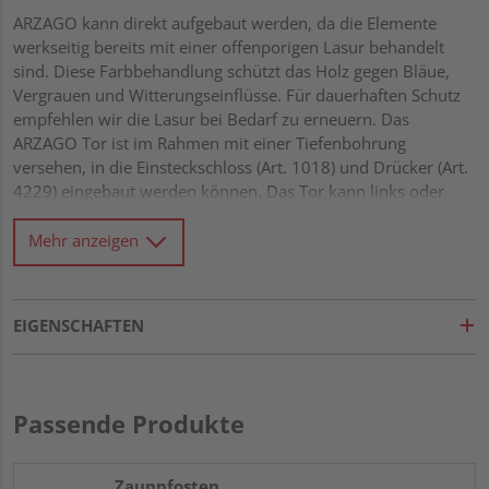
ARZAGO kann direkt aufgebaut werden, da die Elemente
werkseitig bereits mit einer offenporigen Lasur behandelt
sind. Diese Farbbehandlung schützt das Holz gegen Bläue,
Vergrauen und Witterungseinflüsse. Für dauerhaften Schutz
empfehlen wir die Lasur bei Bedarf zu erneuern. Das
ARZAGO Tor ist im Rahmen mit einer Tiefenbohrung
versehen, in die Einsteckschloss (Art. 1018) und Drücker (Art.
4229) eingebaut werden können. Das Tor kann links oder
rechts anschlagend montiert werden. Stabile Elemente mit
eleganter, horizontaler Profilierung Stabiler Rahmen 40 x 70
Mehr anzeigen
mm mit verzapften Ecken Drainagenut und
Wasserablauflöcher im unteren Rahmen Kleinastige Profile
21 x 122 mm mit Riffel-Hobelung Alle Verbindungen aus
EIGENSCHAFTEN
Edelstahl Tor rückseitig mit Diagonalverstrebung für Extra-
Stabilität
Passende Produkte
Zaunpfosten