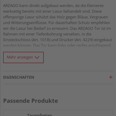
ARZAGO kann direkt aufgebaut werden, da die Elemente
werkseitig bereits mit einer Lasur behandelt sind. Diese
offenporige Lasur schützt das Holz gegen Bläue, Vergrauen
und Witterungseinflüsse. Für dauerhaften Schutz empfehlen
wir die Lasur bei Bedarf zu erneuern. Das ARZAGO Tor ist im
Rahmen mit einer Tiefenbohrung versehen, in die
Einsteckschloss (Art. 1018) und Drücker (Art. 4229) eingebaut
werden können. Das Tor kann links oder rechts anschlagend
montiert werden. Stabile Elemente mit eleganter,
horizontaler Profilierung Stabiler Rahmen 40 x 70 mm mit
Mehr anzeigen
verzapften Ecken Drainagenut und Wasserablauflöcher im
unteren Rahmen Kleinastige Profile 21 x 122 mm mit Riffel-
Hobelung Alle Verbindungen aus Edelstahl Tor rückseitig mit
EIGENSCHAFTEN
Diagonalverstrebung für Extra-Stabilität
Passende Produkte
Zaunpfosten