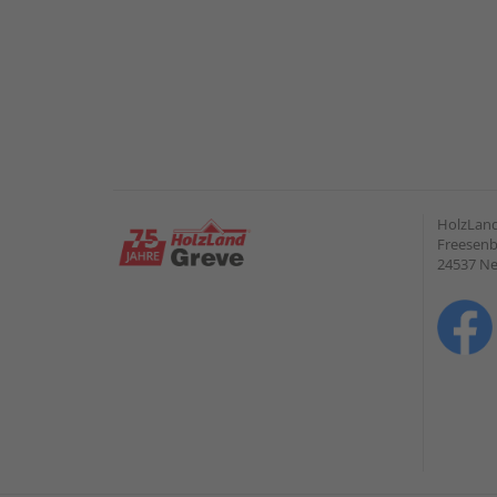
HolzLan
Freesenb
24537 N