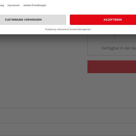
Auf Lager:
vue.ads.priceMerch
Beim Händler 
Auf Lager:
Abholu
Verfügbar in der Au