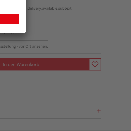
antBox.option.delivery.available.subtext
abholen
ng möglich
sstellung - vor Ort ansehen.
In den Warenkorb