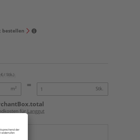
t bestellen
€ / Stk.)
m²
Stk.
rchantBox.total
andkosten für Langgut
en