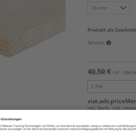
Produkt als Zuschnit
Services
40,50 €
/ m²
(234,74 
vue.ads.priceMe
inkl. MwSt.
zzgl. Vers
Online bestell