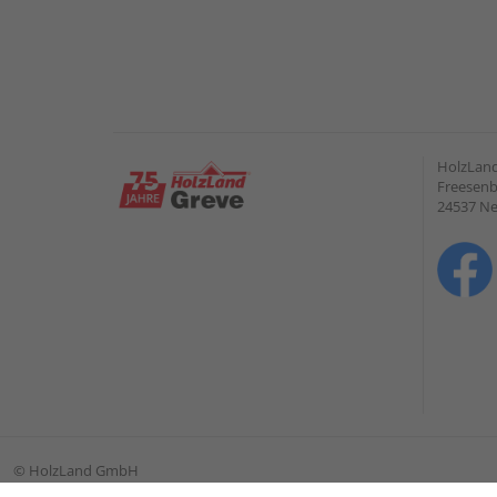
HolzLan
Freesenb
24537 N
©
HolzLand GmbH