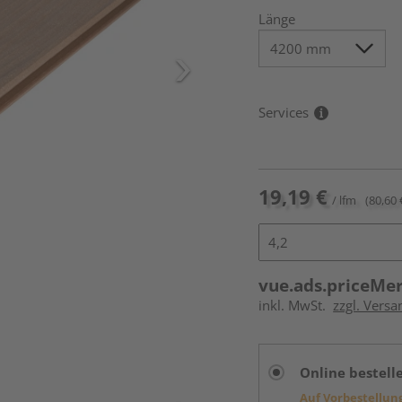
Länge
Services
19,19 €
/ lfm
(80,60 
vue.ads.priceMe
inkl. MwSt.
zzgl. Vers
Online bestell
Auf Vorbestellun