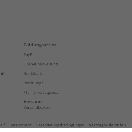
Zahlungsarten
PayPal
Onlineüberweisung
ter
Kreditkarte
Rechnung*
*Bonität vorausgesetzt
Versand
Versandkosten
ruf
Datenschutz
Reservierungsbedingungen
Vertrag widerrufen