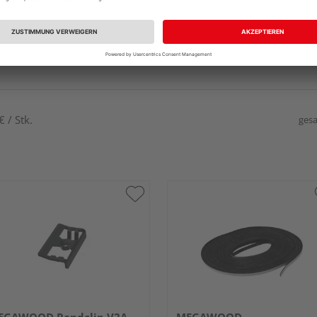
 / Stk.
gesa