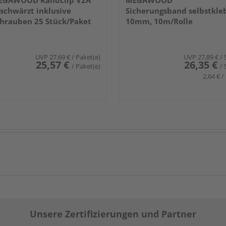
EGAWOOD Randclip V2A
MEGAWOOD
schwärzt inklusive
Sicherungsband selbstkle
hrauben 25 Stück/Paket
10mm, 10m/Rolle
UVP
27,69 €
/ Paket(e)
UVP
27,89 €
/ 
25,57 €
26,35 €
/ Paket(e)
/ 
2,64 € /
Unsere Zertifizierungen und Partner