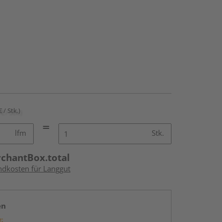
€ / Stk.)
lfm
Stk.
rchantBox.total
andkosten für Langgut
en
g: