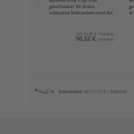
MEGAWOOD Clip V2A
M
geschwärzt 50 Stück
ge
inklusive Schrauben und Bit
Sc
UVP
54,09 €
/ Paket(e)
50,52 €
/ Paket(e)
Schrauben
ab 11,72 € / Paket(e)