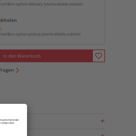
antBox.option.delivery.laterAvailable.subtext
abholen
g:
antBox.option.pickup.laterAvailable.subtext
In den Warenkorb
fragen