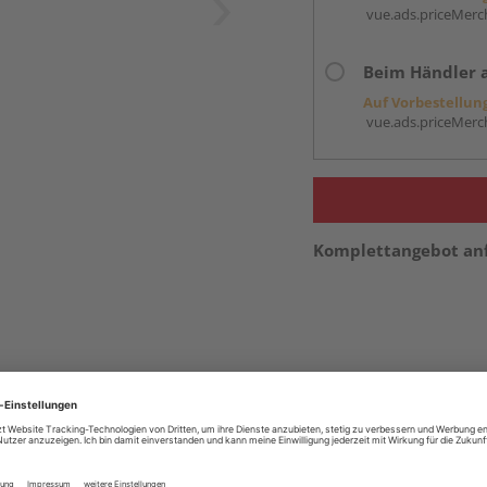
vue.ads.priceMerch
Beim Händler 
Auf Vorbestellun
vue.ads.priceMerch
Komplettangebot an