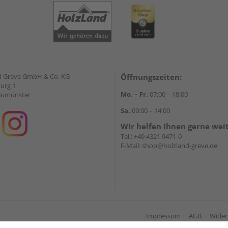
d Greve GmbH & Co. KG
Öffnungszeiten:
urg 1
Mo. – Fr.
07:00 – 18:00
eumünster
Sa.
09:00 – 14:00
Wir helfen Ihnen gerne wei
Tel.:
+49 4321 9471-0
E-Mail:
shop@holzland-greve.de
Impressum
AGB
Wider