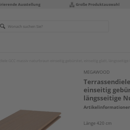
irierende Ausstellung
Große Produktauswahl
iele GCC massiv naturbraun einseitig gebürstet, einseitig glatt, längsseiti
MEGAWOOD
Terrassendiel
einseitig gebür
längsseitige 
Artikelinformatione
Länge 420 cm