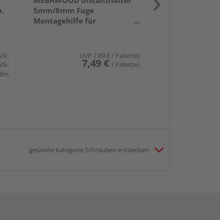
MEGAWOOD Distanzhalter
b.
5mm/8mm Fuge
Montagehilfe für
Terassendielen 10
Stück/Pack
Stk.
UVP
7,89 €
/ Paket(e)
7,49 €
Stk.
/ Paket(e)
 lfm
gesamte Kategorie Schrauben entdecken