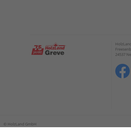
HolzLan
Freesenb
24537 N
©
HolzLand GmbH