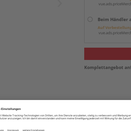
vue.ads.priceMerch
Beim Händler 
Auf Vorbestellun
vue.ads.priceMerch
Komplettangebot an