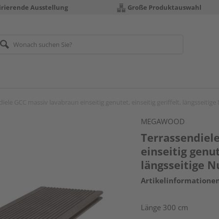
irierende Ausstellung
Große Produktauswahl
iele GCC massiv lavabraun einseitig genutet, einseitig geriffelt, längsseitig
MEGAWOOD
Terrassendiel
einseitig genut
längsseitige N
Artikelinformatione
Länge 300 cm