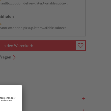
antBox.option.delivery.laterAvailable.subtext
abholen
g:
antBox.option.pickup.laterAvailable.subtext
In den Warenkorb
fragen