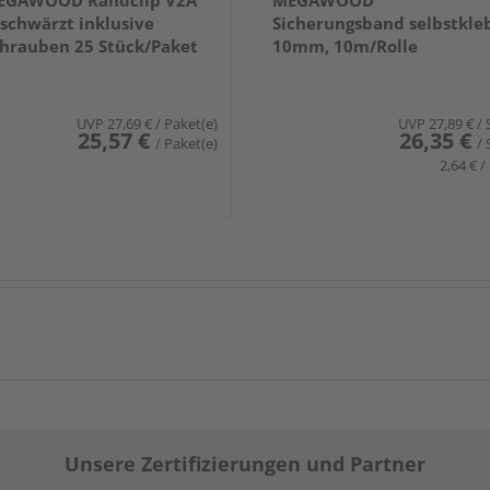
EGAWOOD Randclip V2A
MEGAWOOD
schwärzt inklusive
Sicherungsband selbstkle
hrauben 25 Stück/Paket
10mm, 10m/Rolle
UVP
27,69 €
/ Paket(e)
UVP
27,89 €
/ 
25,57 €
26,35 €
/ Paket(e)
/ 
2,64 € /
Unsere Zertifizierungen und Partner