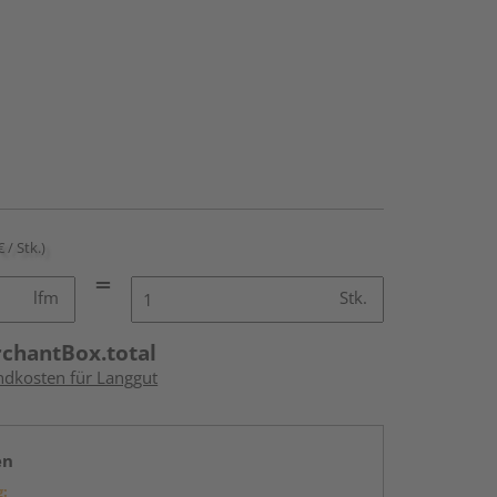
€ / Stk.)
lfm
Stk.
rchantBox.total
andkosten für Langgut
en
g: