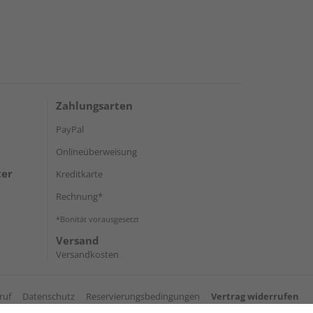
Zahlungsarten
PayPal
Onlineüberweisung
ter
Kreditkarte
Rechnung*
*Bonität vorausgesetzt
Versand
Versandkosten
ruf
Datenschutz
Reservierungsbedingungen
Vertrag widerrufen