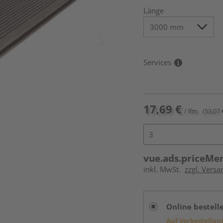
Länge
Services
17,69 €
/ lfm
(53,07 
vue.ads.priceMe
inkl. MwSt.
zzgl. Vers
Online bestell
Auf Vorbestellun