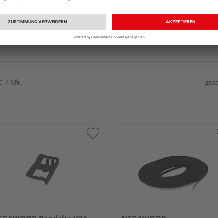
 / Stk.
gesa