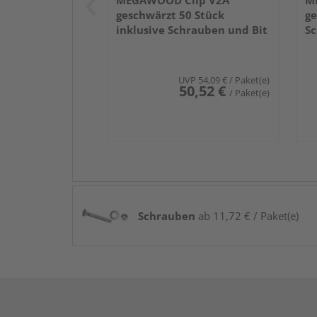
MEGAWOOD Clip V2A
M
geschwärzt 50 Stück
ge
inklusive Schrauben und Bit
Sc
UVP
54,09 €
/ Paket(e)
50,52 €
/ Paket(e)
Schrauben
ab 11,72 € / Paket(e)