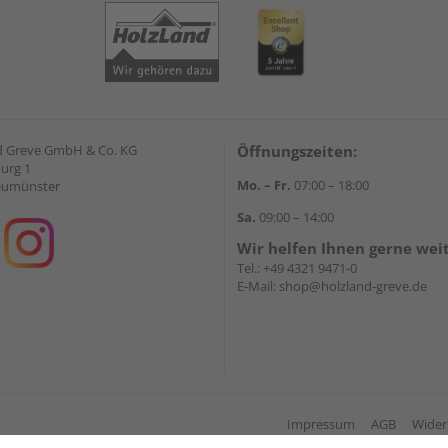
d Greve GmbH & Co. KG
Öffnungszeiten:
urg 1
Mo. – Fr.
07:00 – 18:00
eumünster
Sa.
09:00 – 14:00
Wir helfen Ihnen gerne wei
Tel.:
+49 4321 9471-0
E-Mail:
shop@holzland-greve.de
Impressum
AGB
Wider