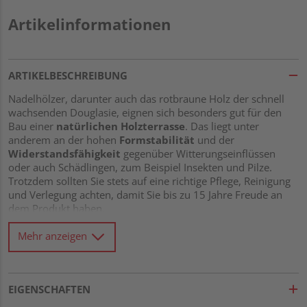
Artikelinformationen
ARTIKELBESCHREIBUNG
Nadelhölzer, darunter auch das rotbraune Holz der schnell
wachsenden Douglasie, eignen sich besonders gut für den
Bau einer
natürlichen Holzterrasse
. Das liegt unter
anderem an der hohen
Formstabilität
und der
Widerstandsfähigkeit
gegenüber Witterungseinflüssen
oder auch Schädlingen, zum Beispiel Insekten und Pilze.
Trotzdem sollten Sie stets auf eine richtige Pflege, Reinigung
und Verlegung achten, damit Sie bis zu 15 Jahre Freude an
dem Produkt haben.
In jedem Fall entsteht durch Sonnenlicht ohne regelmäßige
Mehr anzeigen
Behandlung der Oberfläche eine silbergraue Schicht namens
Patina
. Schauen Sie sich am besten vorab Muster an, damit
Sie wissen, ob Ihnen diese einzigartige, gräuliche Optik gefällt
oder Sie lieber die typische rotbraune Färbung der Douglasie
EIGENSCHAFTEN
erhalten möchten.
Dann ist eine Behandlung unmittelbar