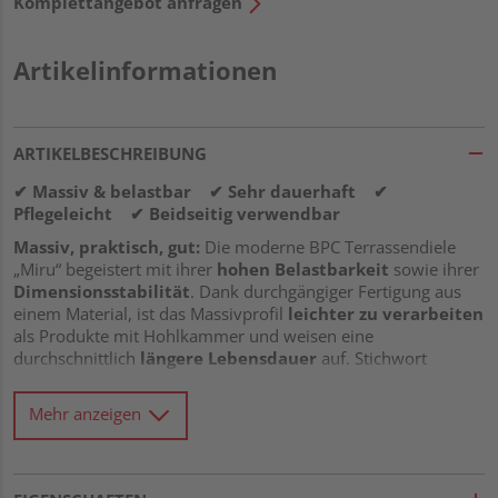
Komplettangebot anfragen
Artikelinformationen
ARTIKELBESCHREIBUNG
✔ Massiv & belastbar ✔ Sehr dauerhaft ✔
Pflegeleicht ✔ Beidseitig verwendbar
Massiv, praktisch, gut:
Die moderne BPC Terrassendiele
„Miru“ begeistert mit ihrer
hohen Belastbarkeit
sowie ihrer
Dimensionsstabilität
. Dank durchgängiger Fertigung aus
einem Material, ist das Massivprofil
leichter zu verarbeiten
als Produkte mit Hohlkammer und weisen eine
durchschnittlich
längere Lebensdauer
auf. Stichwort
Dauerhaftigkeit
: Diese hält beim Vergleich mit
hochwertigen Tropenhölzern mit und liegt bei
1-2
. Damit
Mehr anzeigen
macht der Naturfaser-Verbundwerkstoff BPC klassischen
Massivholzdielen Konkurrenz. Er besteht aus natürlichen
Bambusfasern und ausgesuchten Kunststoffen sowie
Additiven – hervorragend für den Außenbereich.