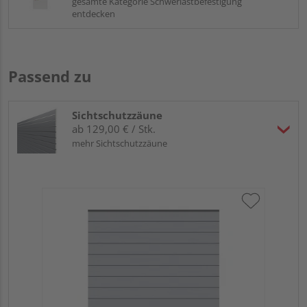
gesamte Kategorie Schwerlastbefestigung
entdecken
Passend zu
Sichtschutzzäune
ab 129,00 € / Stk.
mehr Sichtschutzzäune
Tr
Al
B x
Prof