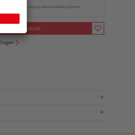
g:
antBox.option.pickup.laterAvailable.subtext
In den Warenkorb
fragen