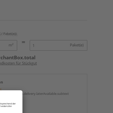
€ / Paket(e))
m²
Paket(e)
rchantBox.total
ndkosten für Stückgut
en
g:
antBox.option.delivery.laterAvailable.subtext
abholen