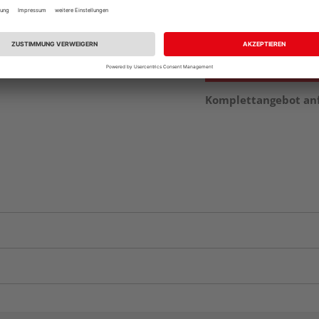
Auf Vorbestellun
vue.ads.priceMerch
Komplettangebot an