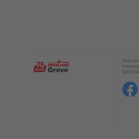
HolzLan
Freesenb
24537 N