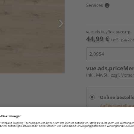
Services
vue.ads.buyBox.price.rrp
44,99 €
/ m²
(94,27 
vue.ads.priceMe
inkl. MwSt.
zzgl. Versa
Online bestell
Auf Vorbestellun
vue.ads.priceMerch
Beim Händler 