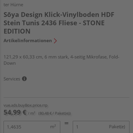
ter Hürne
Sōya Design Klick-Vinylboden HDF
Stein Tunis 2436 Fliese - STONE
EDITION
Artikelinformationen
121,29 x 60,33 cm, 6 mm stark, 4-seitig Mikrofase, Fold-
Down
Services
vue.ads.buyBox.price.rrp
54,99 €
/ m²
(80,48 € / Paket(e))
m²
Paket(e)