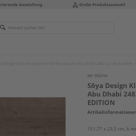
irierende Ausstellung
Große Produktauswahl
a Design Klick-Vinylboden HDF Nussbaum Abu Dhabi 2482 Landhausdiele 
ter Hürne
Sōya Design K
Abu Dhabi 248
EDITION
Artikelinformatione
151,77 x 23,5 cm, 6 mm