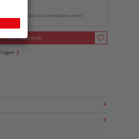
abholen
g:
antBox.option.pickup.laterAvailable.subtext
In den Warenkorb
fragen