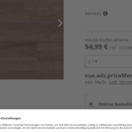
Services
vue.ads.buyBox.price.rrp
54,99 €
/ m²
(117,68
vue.ads.priceMe
inkl. MwSt.
zzgl. Versa
Online bestell
Auf Vorbestellun
vue.ads.priceMerch