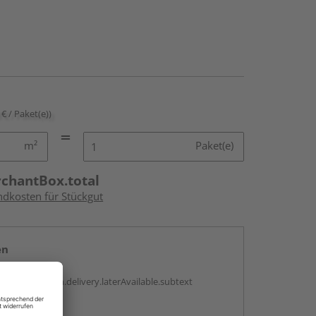
 € / Paket(e))
m²
Paket(e)
rchantBox.total
ndkosten für Stückgut
en
g:
antBox.option.delivery.laterAvailable.subtext