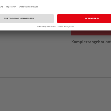
Beim Händler 
Auf Vorbestellun
vue.ads.priceMerch
Komplettangebot an