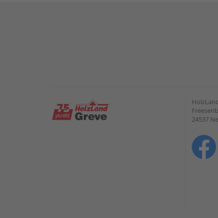
HolzLan
Freesenb
24537 N