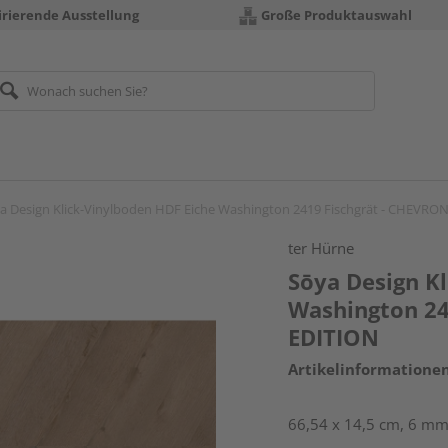
irierende Ausstellung
Große Produktauswahl
a Design Klick-Vinylboden HDF Eiche Washington 2419 Fischgrät - CHEVRO
ter Hürne
Sōya Design K
Washington 24
EDITION
Artikelinformatione
66,54 x 14,5 cm, 6 mm 