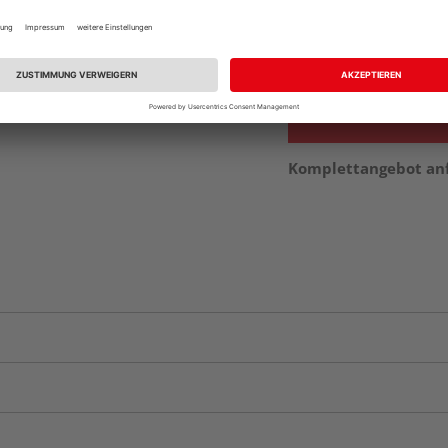
Beim Händler 
Auf Vorbestellun
vue.ads.priceMerch
Komplettangebot an