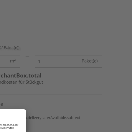
€ / Paket(e))
m²
Paket(e)
rchantBox.total
ndkosten für Stückgut
en
g:
antBox.option.delivery.laterAvailable.subtext