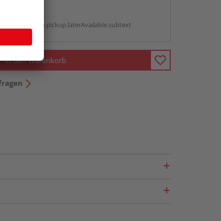
abholen
g:
antBox.option.pickup.laterAvailable.subtext
In den Warenkorb
fragen