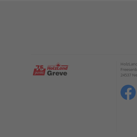
HolzLan
Freesenb
24537 N