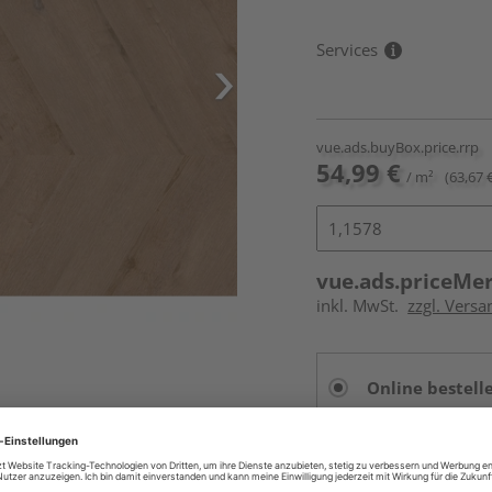
Services
vue.ads.buyBox.price.rrp
54,99 €
/ m²
(63,67 
vue.ads.priceMe
inkl. MwSt.
zzgl. Versa
Online bestell
Auf Vorbestellun
vue.ads.priceMerch