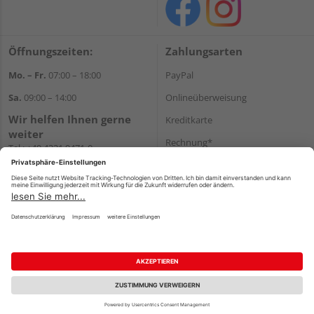
Öffnungszeiten:
Zahlungsarten
Mo. – Fr.
07:00 – 18:00
PayPal
Sa.
09:00 – 14:00
Onlineüberweisung
Wir helfen Ihnen gerne
Kreditkarte
weiter
Rechnung*
Tel.:
+49 4321 9471-0
E-Mail:
shop@holzland-greve.de
*Bonität vorausgesetzt
Versand
Versandkosten
Impressum
AGB
Widerruf
Datenschutz
Reservierungsbedingungen
Vertrag widerrufen
©
HolzLand GmbH