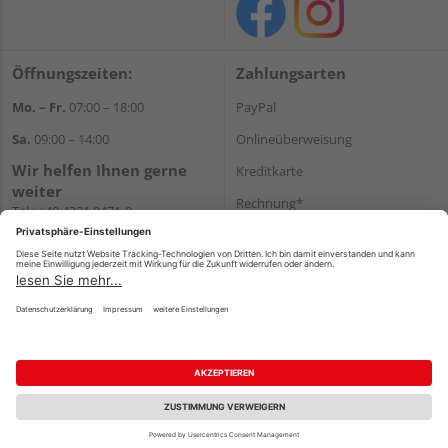
Öffnungszeiten:
Zahlungsarten
Mo. – Fr.
07:00 – 18:00
PayPal
Sa.
09:00 – 14:00
Onlineüberweisung
Wir helfen Ihnen gerne
Kreditkarte
weiter
Rechnung*
Tel.:
+49 4321 9471-0
E-Mail:
shop@holzland-greve.de
*Bonität vorausgesetzt
Versand
Versandkosten
Impressum
AGB
Widerruf
Datenschutz
Reservierungsbedingungen
Vertrag widerrufen
©
HolzLand GmbH