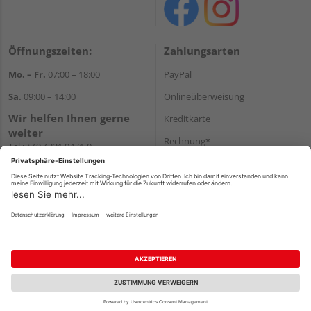
Öffnungszeiten:
Zahlungsarten
Mo. – Fr.
07:00 – 18:00
PayPal
Sa.
09:00 – 14:00
Onlineüberweisung
Wir helfen Ihnen gerne
Kreditkarte
weiter
Rechnung*
Tel.:
+49 4321 9471-0
E-Mail:
shop@holzland-greve.de
*Bonität vorausgesetzt
Versand
Versandkosten
Impressum
AGB
Widerruf
Datenschutz
Reservierungsbedingungen
Vertrag widerrufen
©
HolzLand GmbH