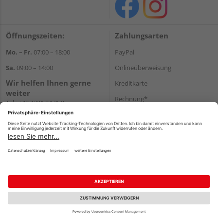
Öffnungszeiten:
Zahlungsarten
Mo. – Fr.
07:00 – 18:00
PayPal
Sa.
09:00 – 14:00
Onlineüberweisung
Wir helfen Ihnen gerne
Kreditkarte
weiter
Rechnung*
Tel.:
+49 4321 9471-0
E-Mail:
shop@holzland-greve.de
*Bonität vorausgesetzt
Versand
Versandkosten
Impressum
AGB
Widerruf
Datenschutz
Reservierungsbedingungen
Vertrag widerrufen
©
HolzLand GmbH