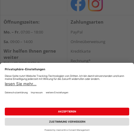
Öffnungszeiten:
Zahlungsarten
Mo. – Fr.
07:00 – 18:00
PayPal
Sa.
09:00 – 14:00
Onlineüberweisung
Wir helfen Ihnen gerne
Kreditkarte
weiter
Rechnung*
Tel.:
+49 4321 9471-0
E-Mail:
shop@holzland-greve.de
*Bonität vorausgesetzt
Versand
Versandkosten
Impressum
AGB
Widerruf
Datenschutz
Reservierungsbedingungen
Vertrag widerrufen
©
HolzLand GmbH