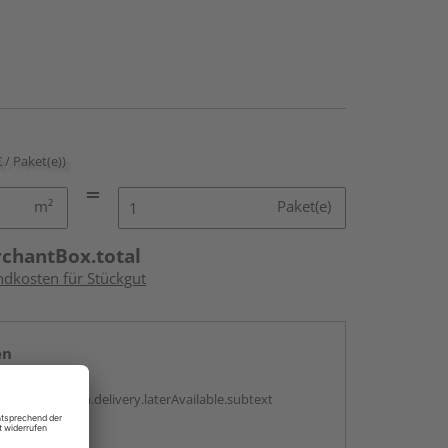
€ / Paket(e))
m²
Paket(e)
rchantBox.total
ndkosten für Stückgut
en
g:
antBox.option.delivery.laterAvailable.subtext