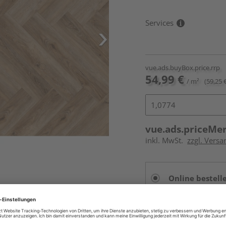
Services
vue.ads.buyBox.price.rrp
54,99 €
/ m²
(59,25 
vue.ads.priceMe
inkl. MwSt.
zzgl. Versa
Online bestell
Auf Vorbestellun
vue.ads.priceMerch