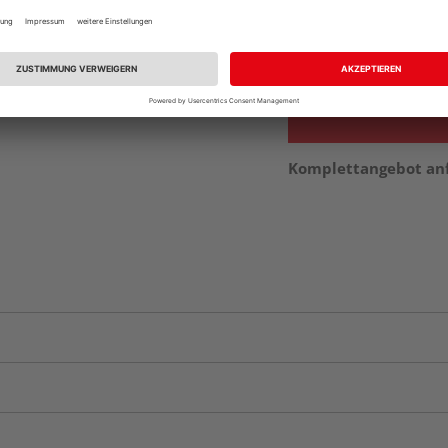
Beim Händler 
Auf Vorbestellun
vue.ads.priceMerch
Komplettangebot an