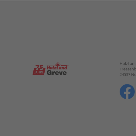
HolzLan
Freesenb
24537 N