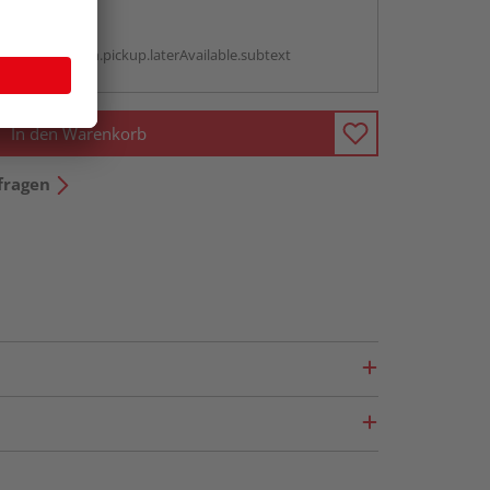
abholen
g:
antBox.option.pickup.laterAvailable.subtext
In den Warenkorb
fragen