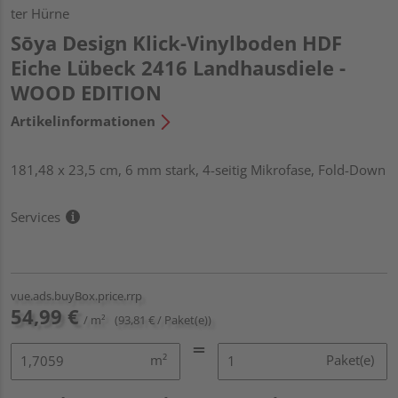
ter Hürne
Sōya Design Klick-Vinylboden HDF
Eiche Lübeck 2416 Landhausdiele -
WOOD EDITION
Artikelinformationen
181,48 x 23,5 cm, 6 mm stark, 4-seitig Mikrofase, Fold-Down
Services
vue.ads.buyBox.price.rrp
54,99 €
/ m²
(93,81 € / Paket(e))
m²
Paket(e)