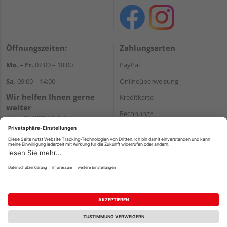
Öffnungszeiten:
Zahlungsarten
Mo. – Fr.
07:00 – 18:00
PayPal
Sa.
09:00 – 14:00
Onlineüberweisung
Wir helfen Ihnen gerne
Kreditkarte
weiter
Rechnung*
Tel.:
+49 4321 9471-0
E-Mail:
shop@holzland-greve.de
*Bonität vorausgesetzt
Versand
Versandkosten
Impressum
AGB
Widerruf
Datenschutz
Reservierungsbedingungen
Vertrag widerrufen