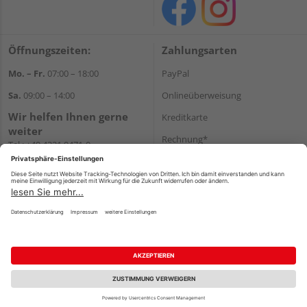
Öffnungszeiten:
Zahlungsarten
Mo. – Fr.
07:00 – 18:00
PayPal
Sa.
09:00 – 14:00
Onlineüberweisung
Wir helfen Ihnen gerne
Kreditkarte
weiter
Rechnung*
Tel.:
+49 4321 9471-0
E-Mail:
shop@holzland-greve.de
*Bonität vorausgesetzt
Versand
Versandkosten
Impressum
AGB
Widerruf
Datenschutz
Reservierungsbedingungen
Vertrag widerrufen
©
HolzLand GmbH