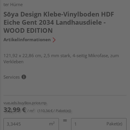
ter Hürne
Sōya Design Klebe-Vinylboden HDF
Eiche Gent 2034 Landhausdiele -
WOOD EDITION
Artikelinformationen
121,92 x 22,86 cm, 2,5 mm stark, 4-seitig Mikrofase, zum
Verkleben
Services
vue.ads.buyBox.price.rrp
32,99 €
/ m²
(110,34 € / Paket(e))
m²
Paket(e)