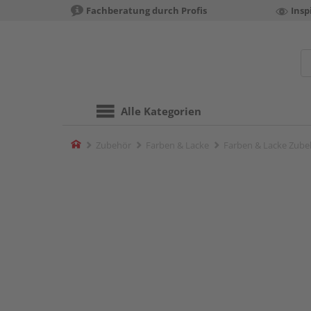
Fachberatung durch Profis
Insp
Alle Kategorien
Home
Zubehör
Farben & Lacke
Farben & Lacke Zube