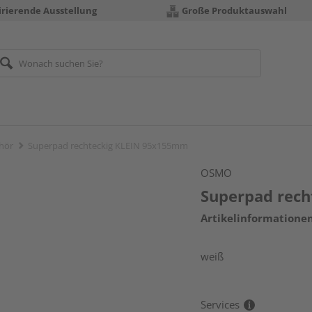
irierende Ausstellung
Große Produktauswahl
hör
Superpad rechteckig KLEIN 95x155mm
OSMO
Superpad rec
Artikelinformatione
weiß
Services