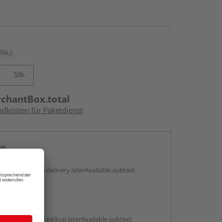
Stk.)
Stk.
rchantBox.total
ndkosten für Paketdienst
en
g:
antBox.option.delivery.laterAvailable.subtext
abholen
g:
antBox.option.pickup.laterAvailable.subtext