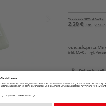
vue.ads.buyBox.price.rrp
2,29 €
/ Stk.
(2,29 € / 
vue.ads.priceMe
inkl. MwSt.
zzgl. Versa
Online bestell
Auf Vorbestellun
vue.ads.priceMerch
Beim Händler 
Auf Vorbestellun
vue.ads.priceMerch