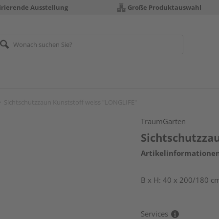
irierende Ausstellung
Große Produktauswahl
Sichtschutzzaun Kunststoff weiss "LONGLIFE"
TraumGarten
Sichtschutzza
Artikelinformatione
B x H: 40 x 200/180 cm
Services