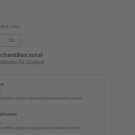
,00 € / Stk.)
Stk.
rchantBox.total
ndkosten für Stückgut
en
g:
antBox.option.delivery.laterAvailable.subtext
abholen
g:
antBox.option.pickup.laterAvailable.subtext