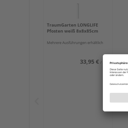
TraumGarten LONGLIFE
Pfosten weiß 8x8x85cm
Mehrere Ausführungen erhältlich
33,95 €
/ Stk.