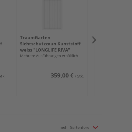
weiss "LONGLI
B x H: 180 x 196/18
Standardelement 
und Gitter
TraumGarten
f
Sichtschutzzaun Kunststoff
weiss "LONGLIFE RIVA"
Mehrere Ausführungen erhältlich
359,00 €
Stk.
/ Stk.
mehr Gartentore