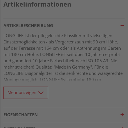
Artikelinformationen
ARTIKELBESCHREIBUNG
LONGLIFE ist der pflegeleichte Klassiker mit vielseitigen
Einsatzmöglichkeiten - als Vorgartenzaun mit 90 cm Höhe,
auf der Terrasse mit 164 cm oder als Abtrennung im Garten
mit 180 cm Höhe. LONGLIFE ist seit über 10 Jahren erprobt
und garantiert 10 Jahre Farbechtheit nach ISO 105 A3. Nie
mehr streichen! Qualität: "Made in Germany". Für die
LONGLIFE Diagonalgitter ist die senkrechte und waagerechte
Montage möglich. LONGLIFE Systemhöhe 180 cm
hochwertiger Fenster-Kunststoff, weiß Leisten 5 x 30 mm im
Rahmen geheftet und untereinander verklebt Maschenweite
Mehr anzeigen
ca. 40 x 40 mm
EIGENSCHAFTEN