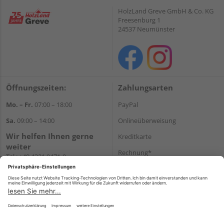
HolzLand Greve GmbH & Co. KG
Freesenburg 1
24537 Neumünster
Öffnungszeiten:
Zahlungsarten
Mo. – Fr.
07:00 – 18:00
PayPal
Sa.
09:00 – 14:00
Onlineüberweisung
Wir helfen Ihnen gerne
Kreditkarte
weiter
Rechnung*
Tel.:
+49 4321 9471-0
E-Mail:
shop@holzland-greve.de
*Bonität vorausgesetzt
Versand
Versandkosten