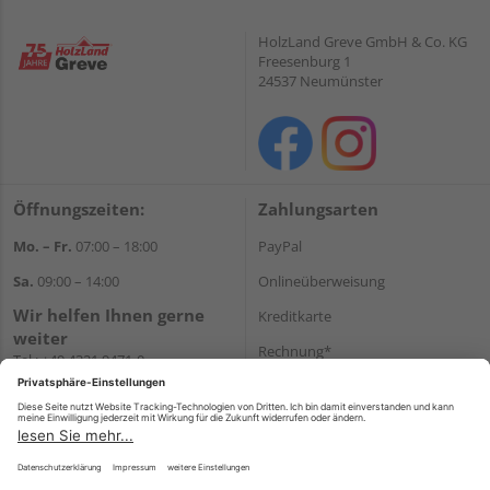
HolzLand Greve GmbH & Co. KG
Freesenburg 1
24537 Neumünster
Öffnungszeiten:
Zahlungsarten
Mo. – Fr.
07:00 – 18:00
PayPal
Sa.
09:00 – 14:00
Onlineüberweisung
Wir helfen Ihnen gerne
Kreditkarte
weiter
Rechnung*
Tel.:
+49 4321 9471-0
E-Mail:
shop@holzland-greve.de
*Bonität vorausgesetzt
Versand
Versandkosten