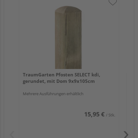
Tr
au
TraumGarten Pfosten SELECT kdi,
gerundet, mit Dom 9x9x105cm
Mehrere Ausführungen erhältlich
15,95 €
/ Stk.