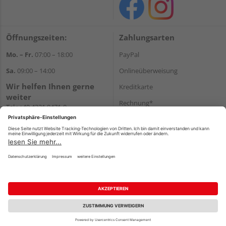
Öffnungszeiten:
Zahlungsarten
Mo. – Fr.
07:00 – 18:00
PayPal
Sa.
09:00 – 14:00
Onlineüberweisung
Wir helfen Ihnen gerne
Kreditkarte
weiter
Rechnung*
Tel.:
+49 4321 9471-0
E-Mail:
shop@holzland-greve.de
*Bonität vorausgesetzt
Versand
Versandkosten
Impressum
AGB
Widerruf
Datenschutz
Reservierungsbedingungen
Vertrag widerrufen
©
HolzLand GmbH