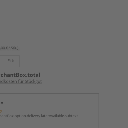
,00 € / Stk.)
Stk.
rchantBox.total
ndkosten für Stückgut
en
g:
antBox.option.delivery.laterAvailable.subtext