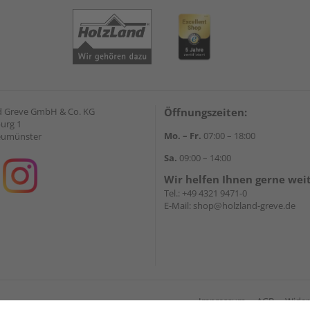
d Greve GmbH & Co. KG
Öffnungszeiten:
urg 1
Mo. – Fr.
07:00 – 18:00
eumünster
Sa.
09:00 – 14:00
Wir helfen Ihnen gerne wei
Tel.:
+49 4321 9471-0
E-Mail:
shop@holzland-greve.de
Impressum
AGB
Wider