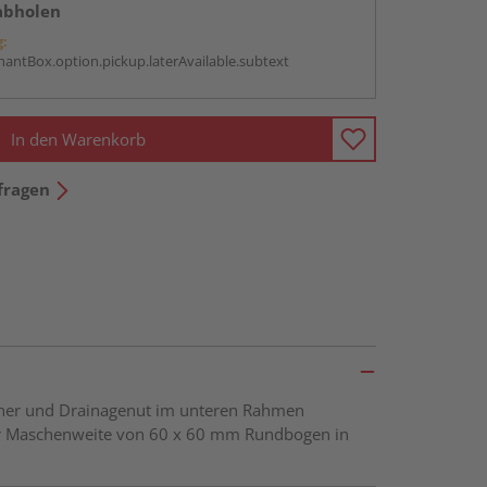
abholen
g:
antBox.option.pickup.laterAvailable.subtext
In den Warenkorb
fragen
öcher und Drainagenut im unteren Rahmen
ner Maschenweite von 60 x 60 mm Rundbogen in