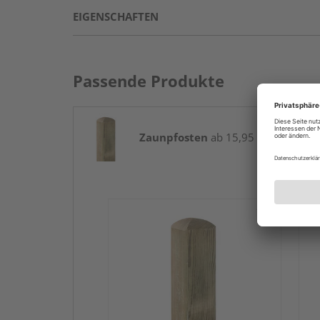
EIGENSCHAFTEN
Passende Produkte
Zaunpfosten
ab 15,95 € / Stk.