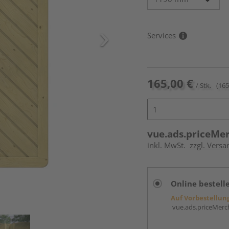
Services
165,00 €
/ Stk.
(165
vue.ads.priceMe
inkl. MwSt.
zzgl. Versa
Online bestell
Auf Vorbestellun
vue.ads.priceMerch