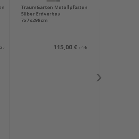
en
TraumGarten Metallpfosten
Silber Erdverbau
7x7x298cm
115,00 €
Stk.
/ Stk.
Passendes Zube
Schwerlast
Zaun-Zube
Zaunbesch