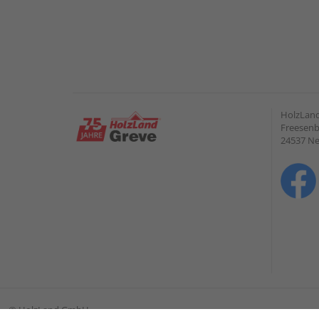
HolzLan
Freesenb
24537 N
©
HolzLand GmbH