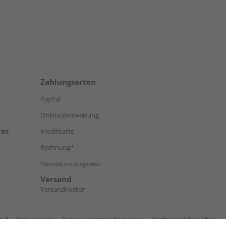
Zahlungsarten
PayPal
Onlineüberweisung
ter
Kreditkarte
Rechnung*
*Bonität vorausgesetzt
Versand
Versandkosten
ruf
Datenschutz
Reservierungsbedingungen
Vertrag widerrufen