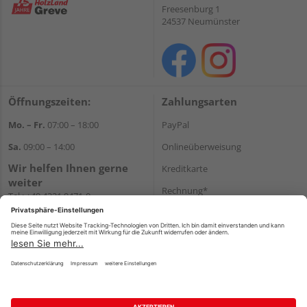
Freesenburg 1
24537 Neumünster
Öffnungszeiten:
Zahlungsarten
Mo. – Fr.
07:00 – 18:00
PayPal
Sa.
09:00 – 14:00
Onlineüberweisung
Wir helfen Ihnen gerne
Kreditkarte
weiter
Rechnung*
Tel.:
+49 4321 9471-0
E-Mail:
shop@holzland-greve.de
*Bonität vorausgesetzt
Versand
Versandkosten
Impressum
AGB
Widerruf
Datenschutz