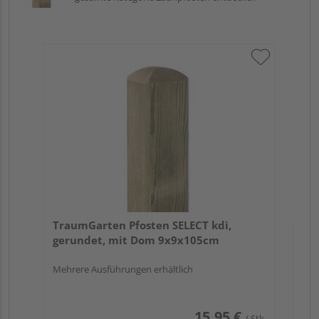
Tr
zu
7x
TraumGarten Pfosten SELECT kdi,
gerundet, mit Dom 9x9x105cm
Mehrere Ausführungen erhältlich
15,95 €
/ Stk.