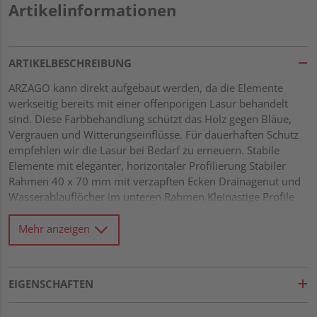
Artikelinformationen
ARTIKELBESCHREIBUNG
ARZAGO kann direkt aufgebaut werden, da die Elemente
werkseitig bereits mit einer offenporigen Lasur behandelt
sind. Diese Farbbehandlung schützt das Holz gegen Bläue,
Vergrauen und Witterungseinflüsse. Für dauerhaften Schutz
empfehlen wir die Lasur bei Bedarf zu erneuern. Stabile
Elemente mit eleganter, horizontaler Profilierung Stabiler
Rahmen 40 x 70 mm mit verzapften Ecken Drainagenut und
Wasserablauflöcher im unteren Rahmen Kleinastige Profile
21 x 122 mm mit Riffel-Hobelung Gitter mit Leisten 10 x 40
mm und einer Maschenweite von 60 x 60 mm Alle
Mehr anzeigen
Verbindungen aus Edelstahl
EIGENSCHAFTEN