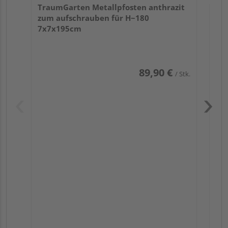
TraumGarten Metallpfosten anthrazit
zum aufschrauben für H~180
7x7x195cm
89,90 €
/ Stk.
Pas