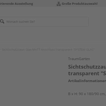
irierende Ausstellung
Große Produktauswahl
Sichtschutzzaun Glas MATT Anschluss transparent "SYSTEM GLAS"
TraumGarten
Sichtschutzza
transparent "
Artikelinformatione
B x H: 90 x 180/90 cm,