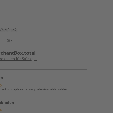
,00 € / Stk.)
Stk.
rchantBox.total
ndkosten für Stückgut
en
g:
antBox.option.delivery.laterAvailable.subtext
abholen
g: