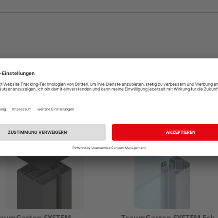
raumGarten SYSTEM
TraumGarten SYSTEM Eck-