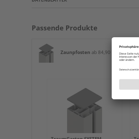
Passende Produkte
Zaunpfosten
ab 84,90 € / Stk.
TraumGarten SYSTEM
T