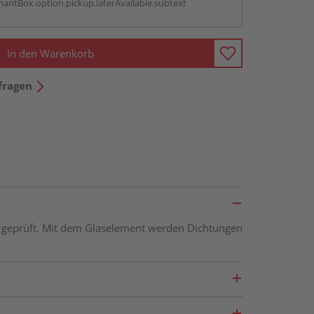
antBox.option.pickup.laterAvailable.subtext
In den Warenkorb
fragen
50 geprüft. Mit dem Glaselement werden Dichtungen