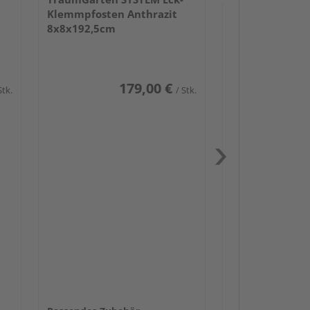
Klemmpfosten Anthrazit
8x8x192,5cm
179,00 €
Stk.
/ Stk.
Passendes Zube
Schwerlast
Zaunbesch
Zaun-Zube
Beschläge