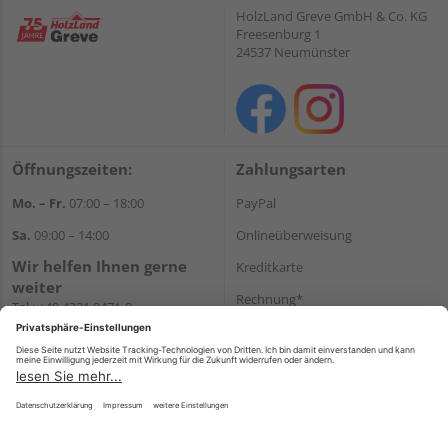
HolzLand Greve GmbH & Co. KG
Freesenburg 1
24537 Neumünster
Öffnungszeiten:
Zahlungsarten
Mo. – Fr.
07:00 – 18:00
PayPal
Sa.
09:00 – 14:00
Onlineüberweisung
Wir helfen Ihnen gerne
Kreditkarte
weiter
Rechnung*
Tel.:
+49 4321 9471-0
E-Mail:
shop@holzland-greve.de
*Bonität vorausgesetzt
Versand
Versandkosten