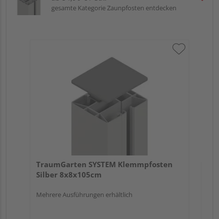
gesamte Kategorie Zaunpfosten entdecken
Tr
An
Meh
TraumGarten SYSTEM Klemmpfosten
Silber 8x8x105cm
Mehrere Ausführungen erhältlich