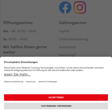
Öffnungszeiten:
Zahlungsarten
Mo. – Fr.
07:00 – 18:00
PayPal
Sa.
09:00 – 14:00
Onlineüberweisung
Wir helfen Ihnen gerne
Kreditkarte
weiter
Rechnung*
Tel.:
+49 4321 9471-0
E-Mail:
shop@holzland-greve.de
*Bonität vorausgesetzt
Versand
Versandkosten
Impressum
AGB
Widerruf
Datenschutz
Reservierungsbedingungen
Vertrag widerrufen