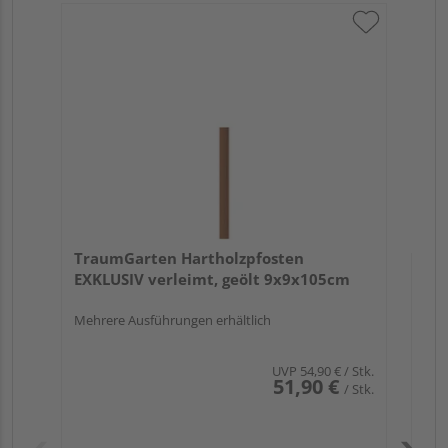
Tr
au
TraumGarten Hartholzpfosten
EXKLUSIV verleimt, geölt 9x9x105cm
Mehrere Ausführungen erhältlich
UVP
54,90 €
/ Stk.
51,90 €
/ Stk.