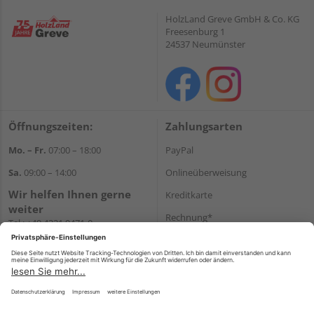
HolzLand Greve GmbH & Co. KG
Freesenburg 1
24537 Neumünster
Öffnungszeiten:
Zahlungsarten
Mo. – Fr.
07:00 – 18:00
PayPal
Sa.
09:00 – 14:00
Onlineüberweisung
Wir helfen Ihnen gerne
Kreditkarte
weiter
Rechnung*
Tel.:
+49 4321 9471-0
E-Mail:
shop@holzland-greve.de
*Bonität vorausgesetzt
Versand
Versandkosten