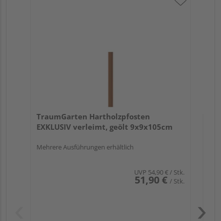
Tr
au
TraumGarten Hartholzpfosten
EXKLUSIV verleimt, geölt 9x9x105cm
Mehrere Ausführungen erhältlich
UVP
54,90 €
/ Stk.
51,90 €
/ Stk.