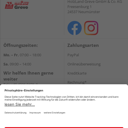
HolzLand Greve GmbH & Co. KG
Freesenburg 1
24537 Neumünster
Öffnungszeiten:
Zahlungsarten
Mo. – Fr.
07:00 – 18:00
PayPal
Sa.
09:00 – 14:00
Onlineüberweisung
Wir helfen Ihnen gerne
Kreditkarte
weiter
Rechnung*
Tel.:
+49 4321 9471-0
E-Mail:
shop@holzland-greve.de
*Bonität vorausgesetzt
Versand
Versandkosten
Impressum
AGB
Widerruf
Datenschutz