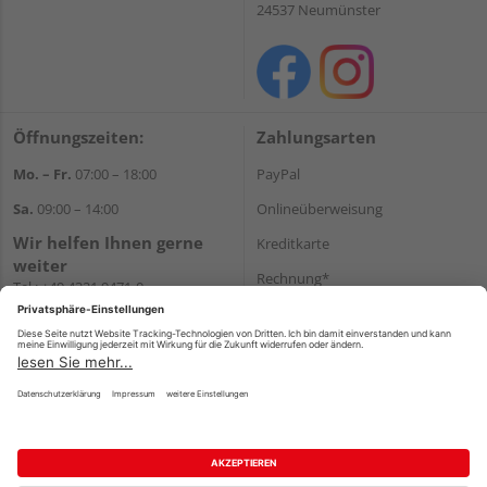
24537 Neumünster
Öffnungszeiten:
Zahlungsarten
Mo. – Fr.
07:00 – 18:00
PayPal
Sa.
09:00 – 14:00
Onlineüberweisung
Wir helfen Ihnen gerne
Kreditkarte
weiter
Rechnung*
Tel.:
+49 4321 9471-0
E-Mail:
shop@holzland-greve.de
*Bonität vorausgesetzt
Versand
Versandkosten
Impressum
AGB
Widerruf
Datenschutz
Reservierungsbedingungen
Vertrag widerrufen