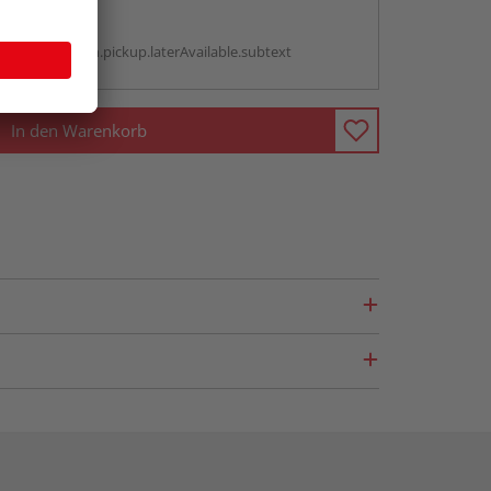
abholen
g:
antBox.option.pickup.laterAvailable.subtext
In den Warenkorb