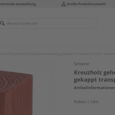
irierende Ausstellung
Große Produktauswahl
Kreuzholz gehobelt Douglasie beidseitig gekappt transparent lasiert -schwe
Scheerer
Kreuzholz geho
gekappt transp
Artikelinformatione
9x9cm 1,10m