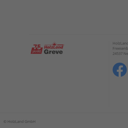
HolzLan
Freesenb
24537 N
©
HolzLand GmbH