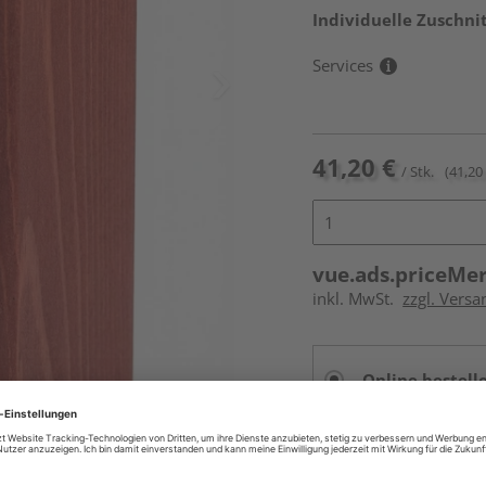
Individuelle Zuschnit
Services
41,20 €
/ Stk.
(41,20 
vue.ads.priceMe
inkl. MwSt.
zzgl. Versa
Online bestell
Auf Vorbestellun
vue.ads.priceMerch