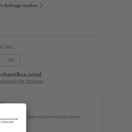
t-Anfrage stellen
€ / Stk.)
Stk.
rchantBox.total
ndkosten für Stückgut
en
g:
antBox.option.delivery.laterAvailable.subtext