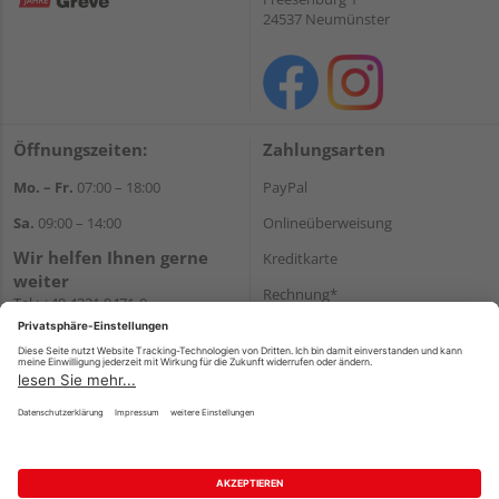
24537 Neumünster
Öffnungszeiten:
Zahlungsarten
Mo. – Fr.
07:00 – 18:00
PayPal
Sa.
09:00 – 14:00
Onlineüberweisung
Wir helfen Ihnen gerne
Kreditkarte
weiter
Rechnung*
Tel.:
+49 4321 9471-0
E-Mail:
shop@holzland-greve.de
*Bonität vorausgesetzt
Versand
Versandkosten
Impressum
AGB
Widerruf
Datenschutz