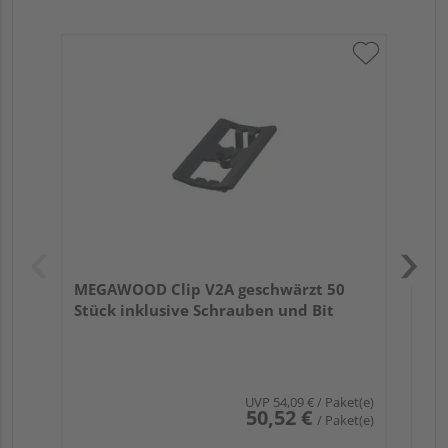
ME
ink
MEGAWOOD Clip V2A geschwärzt 50
Stück inklusive Schrauben und Bit
UVP
54,09 €
/ Paket(e)
50,52 €
/ Paket(e)