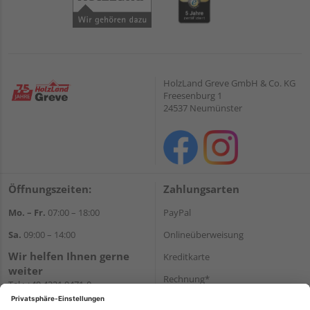
HolzLand Greve GmbH & Co. KG
Freesenburg 1
24537 Neumünster
Öffnungszeiten:
Zahlungsarten
Mo. – Fr.
07:00 – 18:00
PayPal
Sa.
09:00 – 14:00
Onlineüberweisung
Wir helfen Ihnen gerne
Kreditkarte
weiter
Rechnung*
Tel.:
+49 4321 9471-0
E-Mail:
shop@holzland-greve.de
*Bonität vorausgesetzt