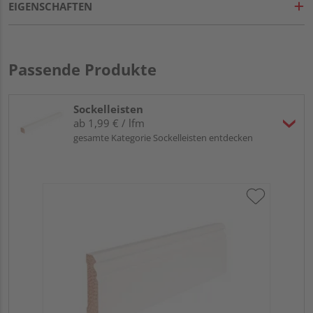
EIGENSCHAFTEN
Passende Produkte
Sockelleisten
ab 1,99 € / lfm
gesamte Kategorie Sockelleisten entdecken
HA
MD