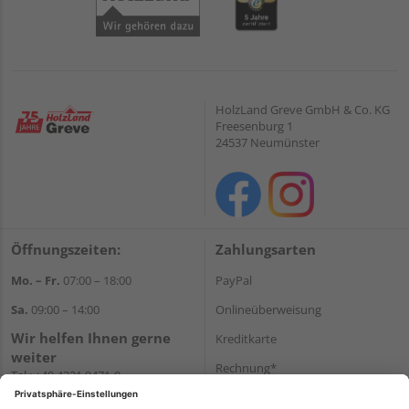
HolzLand Greve GmbH & Co. KG
Freesenburg 1
24537 Neumünster
Öffnungszeiten:
Zahlungsarten
Mo. – Fr.
07:00 – 18:00
PayPal
Sa.
09:00 – 14:00
Onlineüberweisung
Wir helfen Ihnen gerne
Kreditkarte
weiter
Rechnung*
Tel.:
+49 4321 9471-0
E-Mail:
shop@holzland-greve.de
*Bonität vorausgesetzt