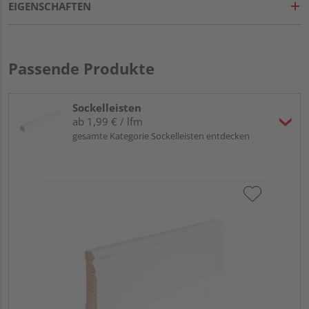
EIGENSCHAFTEN
Passende Produkte
Sockelleisten
ab 1,99 € / lfm
gesamte Kategorie Sockelleisten entdecken
HA
MD