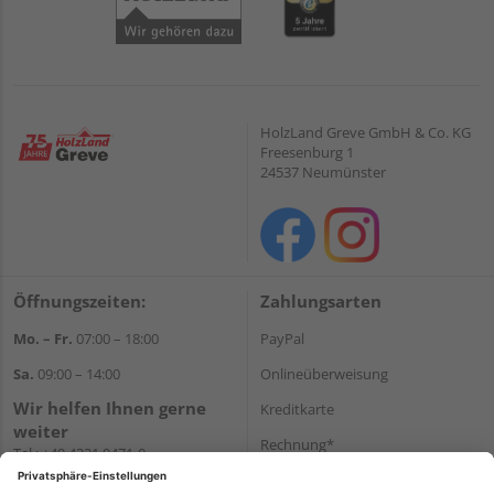
HolzLand Greve GmbH & Co. KG
Freesenburg 1
24537 Neumünster
Öffnungszeiten:
Zahlungsarten
Mo. – Fr.
07:00 – 18:00
PayPal
Sa.
09:00 – 14:00
Onlineüberweisung
Wir helfen Ihnen gerne
Kreditkarte
weiter
Rechnung*
Tel.:
+49 4321 9471-0
E-Mail:
shop@holzland-greve.de
*Bonität vorausgesetzt