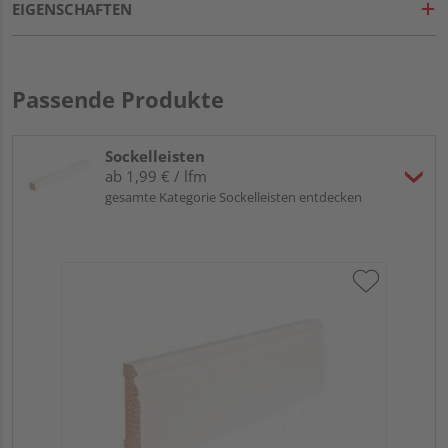
EIGENSCHAFTEN
Passende Produkte
Sockelleisten
ab 1,99 € / lfm
gesamte Kategorie Sockelleisten entdecken
HA
MD