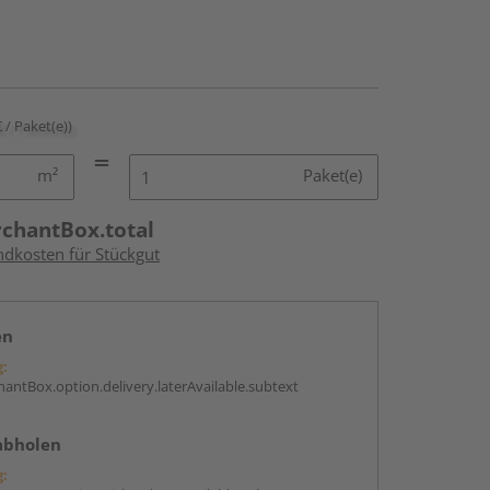
€ / Paket(e))
m²
Paket(e)
rchantBox.total
ndkosten für Stückgut
en
g:
antBox.option.delivery.laterAvailable.subtext
abholen
g: