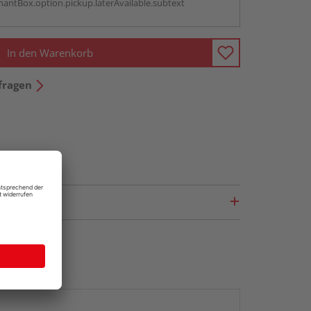
antBox.option.pickup.laterAvailable.subtext
In den Warenkorb
fragen