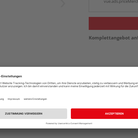
vue.ads.priceMerch
Komplettangebot an