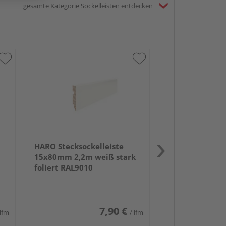
gesamte Kategorie Sockelleisten entdecken
HARO Stecksock
15x50mm 2,4m
weiß wasserfe
HARO Stecksockelleiste
15x80mm 2,2m weiß stark
foliert RAL9010
7,90 €
 lfm
/ lfm