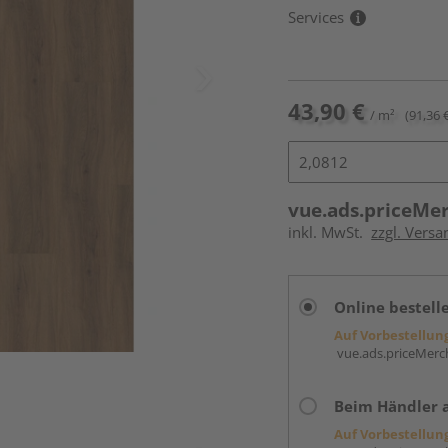
Services
43,90 €
/ m²
(91,36 
vue.ads.priceMe
inkl. MwSt.
zzgl. Versa
Online bestell
Auf Vorbestellun
vue.ads.priceMerch
Beim Händler 
Auf Vorbestellun