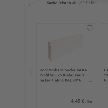
Sockelleisten
ab 1,99 € / lfm
Hocotimber® Sockelleiste
HA
Profil SB 625 Kiefer weiß
1
lackiert ähnl. RAL 9016
Gr
2400x80x16mm
4,45 €
/ lfm