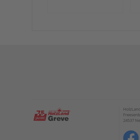
HolzLan
Freesenb
24537 N