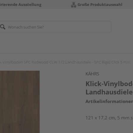
irierende Ausstellung
Große Produktauswahl
ck-Vinylboden SPC Redwood CLW 172 Landhausdiele - SPC Rigid Click 5 mm
KÄHRS
Klick-Vinylbo
Landhausdiele 
Artikelinformatione
121 x 17,2 cm, 5 mm st