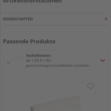
Artikelinformationen
EIGENSCHAFTEN
Passende Produkte
Sockelleisten
ab 1,99 € / lfm
gesamte Kategorie Sockelleisten entdecken
HA
MD