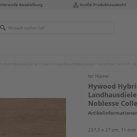
irierende Ausstellung
Große Produktauswahl
Hybridboden Eiche Yosemite Landhausdiele lackiert extramatt lebhaft - No
ter Hürne
Hywood Hybri
Landhausdiele 
Noblesse Coll
Artikelinformatione
237,5 x 27 cm, 11 mm s