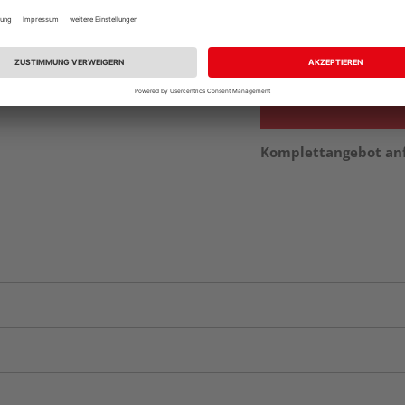
Beim Händler 
Auf Vorbestellun
vue.ads.priceMerch
Komplettangebot an