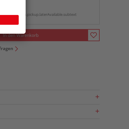
abholen
g:
antBox.option.pickup.laterAvailable.subtext
In den Warenkorb
fragen