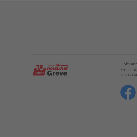
HolzLan
Freesenb
24537 N