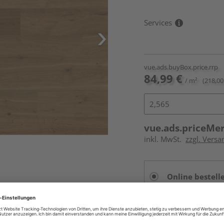
Services
vue.ads.buyBox.price.rrp
84,99 €
/ m²
(218,00
vue.ads.priceMe
inkl. MwSt.
zzgl. Versa
Online bestell
Auf Vorbestellun
vue.ads.priceMerch