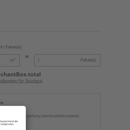
 € / Paket(e))
m²
Paket(e)
rchantBox.total
ndkosten für Stückgut
en
g:
antBox.option.delivery.laterAvailable.subtext