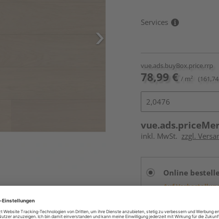
Services
vue.ads.buyBox.price.rrp
78,99 €
/ m²
(161,74
vue.ads.priceMe
inkl. MwSt.
zzgl. Versa
Online bestell
Auf Vorbestellun
vue.ads.priceMerch