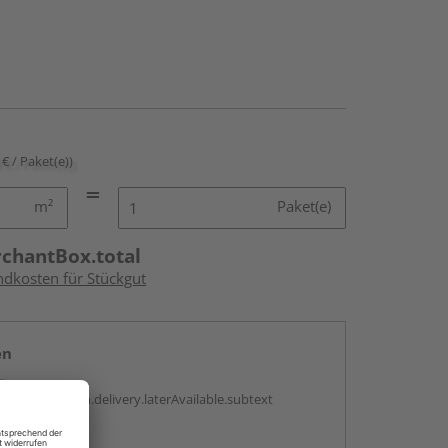
 € / Paket(e))
m²
Paket(e)
rchantBox.total
ndkosten für Stückgut
en
g:
antBox.option.delivery.laterAvailable.subtext