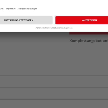
Beim Händler 
Auf Vorbestellun
vue.ads.priceMerch
Komplettangebot an