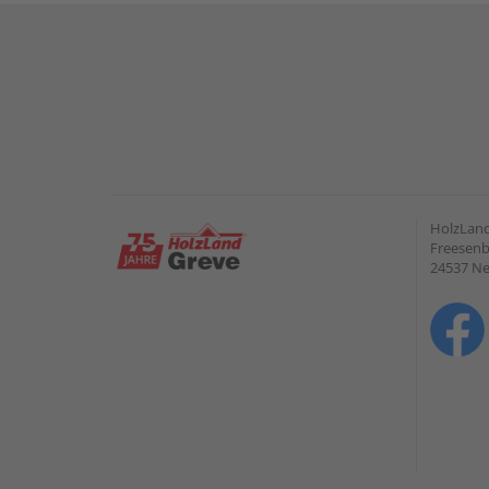
HolzLan
Freesenb
24537 N