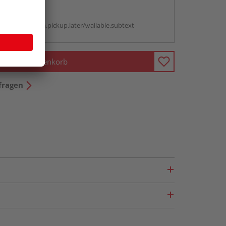
abholen
g:
antBox.option.pickup.laterAvailable.subtext
In den Warenkorb
fragen