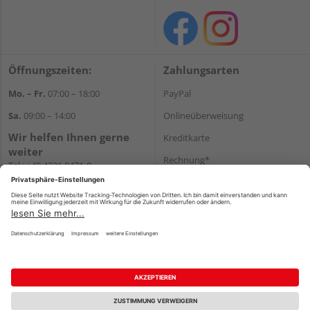
Öffnungszeiten:
Zahlungsarten
Mo. – Fr.
07:00 – 18:00
PayPal
Sa.
09:00 – 14:00
Onlineüberweisung
Wir helfen Ihnen gerne
Kreditkarte
weiter
Rechnung*
Tel.:
+49 4321 9471-0
E-Mail:
shop@holzland-greve.de
*Bonität vorausgesetzt
Versand
Versandkosten
Impressum
AGB
Widerruf
Datenschutz
Reservierungsbedingungen
Vertrag widerrufen