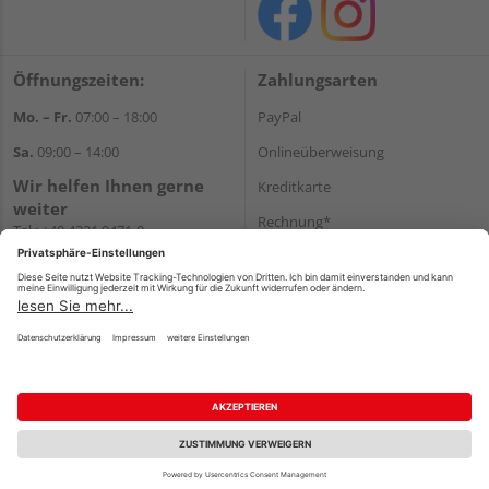
Öffnungszeiten:
Zahlungsarten
Mo. – Fr.
07:00 – 18:00
PayPal
Sa.
09:00 – 14:00
Onlineüberweisung
Wir helfen Ihnen gerne
Kreditkarte
weiter
Rechnung*
Tel.:
+49 4321 9471-0
E-Mail:
shop@holzland-greve.de
*Bonität vorausgesetzt
Versand
Versandkosten
Impressum
AGB
Widerruf
Datenschutz
Reservierungsbedingungen
Vertrag widerrufen
©
HolzLand GmbH